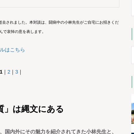
めご逝去されました。本対談は、闘病中の小林先生がご自宅にお招きくだ
んで哀悼の意を表します。
ルはこちら
1
｜
2
｜
3
｜
質」は縄文にある
、国内外にその魅力を紹介されてきた小林先生と、