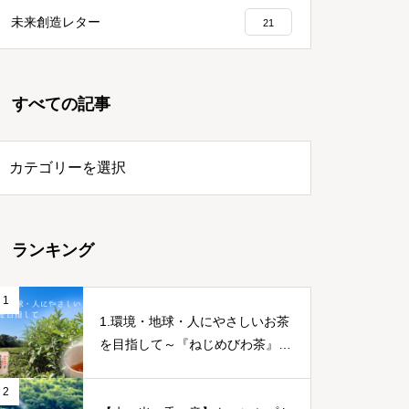
未来創造レター
21
すべての記事
ランキング
1
1.環境・地球・人にやさしいお茶
を目指して～『ねじめびわ茶』誕
生ストーリー～
2