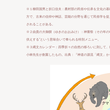
※１柳田国男と折口信夫：農村部の民俗や伝承を文化の基
方で、古来の信仰や神話、芸能の分野を通じて民俗学を捉
されることがある。
※２由貴の大御饌（ゆきのおおみけ）：神嘗祭（その年の
供えする”という意味合いで奉られる特別メニュー。
※３縄文カレンダー：四季折々の自然の移ろいに則して、
小林先生が創案したもの。出典：『神道の源流「縄文」か