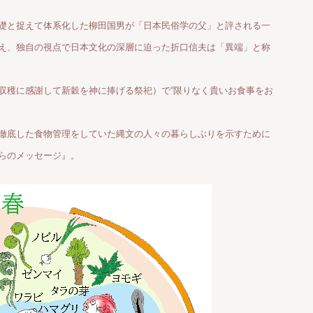
礎と捉えて体系化した柳田国男が「日本民俗学の父」と評される一
え、独自の視点で日本文化の深層に迫った折口信夫は「異端」と称
収穫に感謝して新穀を神に捧げる祭祀）で“限りなく貴いお食事をお
徹底した食物管理をしていた縄文の人々の暮らしぶりを示すために
らのメッセージ』。