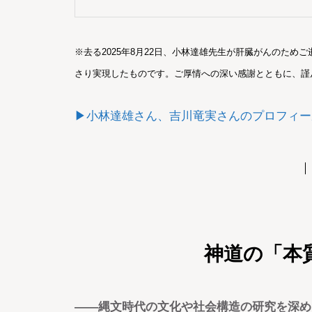
※去る2025年8月22日、小林達雄先生が肝臓がんのた
さり実現したものです。ご厚情への深い感謝とともに、謹
ての記事
▶小林達雄さん、吉川竜実さんのプロフィー
｜
神道の「本
――縄文時代の文化や社会構造の研究を深め