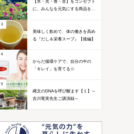
【水・光・香・音】をコンセプト
に、みんなを元気にする商品をつ
くる～篠原康幸さん～
3
美味しく飲めて、体の働きを高め
る『だし＆栄養スープ』【後編】
4
からだ循環ケアで、自分の中の
「キレイ」を育てる☆
5
縄文のDNAを呼び醒ます【１】～
吉川竜実先生ご講演録～