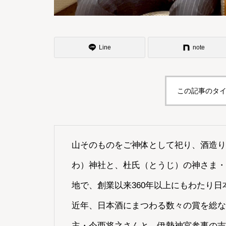
Line
note
この記事のタイ
山そのものをご神体として祀り、酒造り
わ）神社と、杜氏（とうじ）の神さま・
地で、創業以来360年以上にもわたり
近年、日本酒にまつわる数々の賞を総な
主・今西将之さんと、伊勢神宮参事の吉