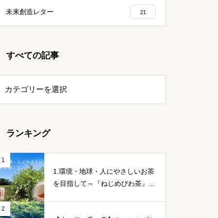
未来創造レター
21
すべての記事
ランキング
1
1.環境・地球・人にやさしいお茶
を目指して～『ねじめびわ茶』誕
生ストーリー～
2