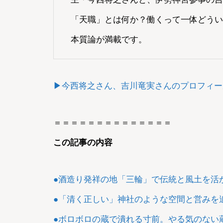
「天職」とは何か？働くって一体どうい
本質論が満載です。
ての記事
▶今西将之さん、吉川竜実さんのプロフィー
＝＝＝＝＝＝＝＝＝＝＝＝＝＝
この記事の内容
●酒造り発祥の地「三輪」で伝統と風土を活
●「清く正しい」神社のような空間と営みを
●ボロボロの蔵で潰れる寸前。やる気のない