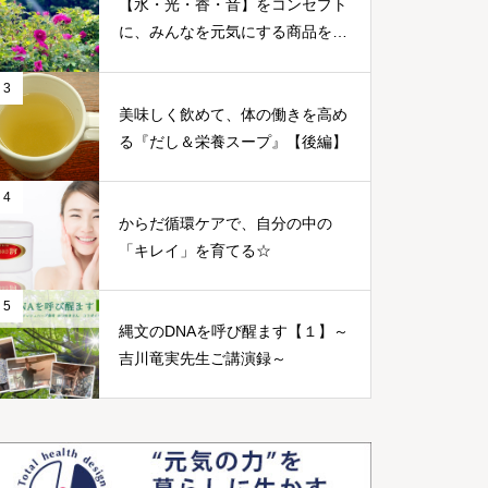
【水・光・香・音】をコンセプト
に、みんなを元気にする商品をつ
くる～篠原康幸さん～
3
美味しく飲めて、体の働きを高め
る『だし＆栄養スープ』【後編】
4
からだ循環ケアで、自分の中の
「キレイ」を育てる☆
5
縄文のDNAを呼び醒ます【１】～
吉川竜実先生ご講演録～