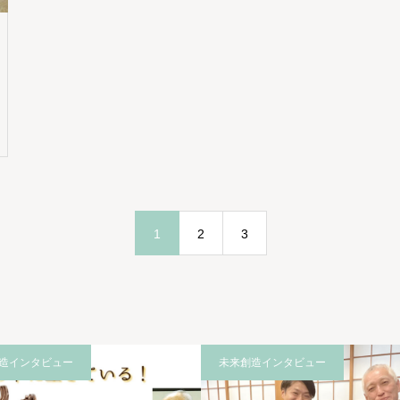
1
2
3
造インタビュー
未来創造インタビュー