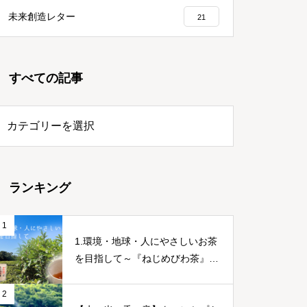
未来創造レター
21
すべての記事
ランキング
1
1.環境・地球・人にやさしいお茶
を目指して～『ねじめびわ茶』誕
生ストーリー～
2