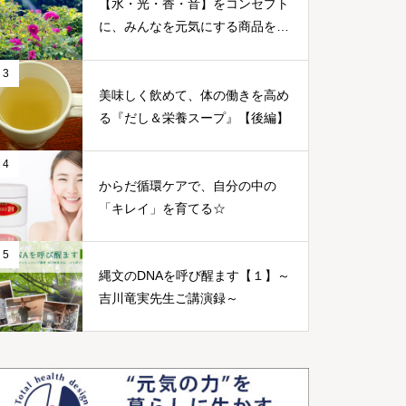
【水・光・香・音】をコンセプト
に、みんなを元気にする商品をつ
くる～篠原康幸さん～
3
美味しく飲めて、体の働きを高め
る『だし＆栄養スープ』【後編】
4
からだ循環ケアで、自分の中の
「キレイ」を育てる☆
5
縄文のDNAを呼び醒ます【１】～
吉川竜実先生ご講演録～