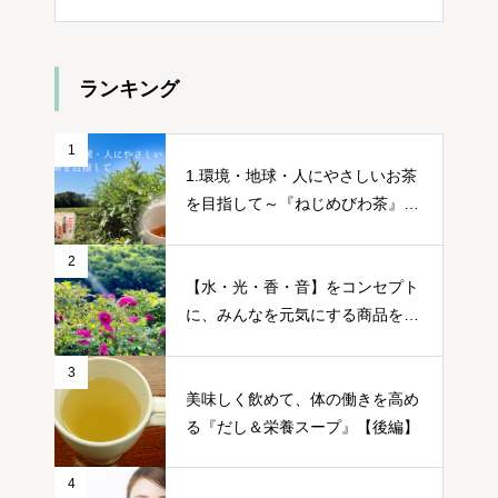
ランキング
1
1.環境・地球・人にやさしいお茶
を目指して～『ねじめびわ茶』誕
生ストーリー～
2
【水・光・香・音】をコンセプト
に、みんなを元気にする商品をつ
くる～篠原康幸さん～
3
美味しく飲めて、体の働きを高め
る『だし＆栄養スープ』【後編】
4