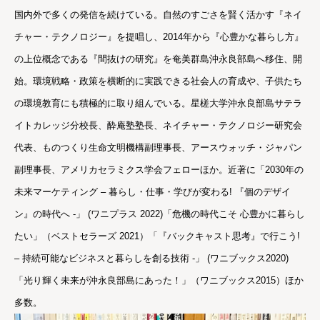
国内外で多くの発信を続けている。自然のすごさを賢く活かす『ネイ
チャー・テクノロジー』を提唱し、2014年から『心豊かな暮らし方』
の上位概念である『間抜けの研究』を奄美群島沖永良部島へ移住、開
始。環境戦略・政策を横断的に実践できる社会人の育成や、子供たち
の環境教育にも積極的に取り組んでいる。星槎大学沖永良部島サテラ
イトカレッジ分校長、酔庵塾塾長、ネイチャー・テクノロジー研究会
代表、ものつくり生命文明機構副理事長、アースウォッチ・ジャパン
副理事長、アメリカセラミクス学会フェローほか。近著に「2030年の
未来マーケティング – 暮らし・仕事・学びが変わる! 『個のデザイ
ン』の時代へ -」 (ワニプラス 2022)「危機の時代こそ 心豊かに暮らし
たい」（ベストセラーズ 2021）「『バックキャスト思考』で行こう!
– 持続可能なビジネスと暮らしを創る技術 -」 (ワニブックス2020)
「光り輝く未来が沖永良部島にあった！」（ワニブックス2015）ほか
多数。