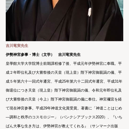
吉川竜実先生
伊勢神宮参事・博士（文学）
吉川竜実先生
皇學館大学大学院博士前期課程修了後、平成元年伊勢神宮に奉職。平
成２年即位礼及び大嘗祭後の天皇（現上皇）陛下神宮御親謁の儀、平
成５年第六十一回式年遷宮、平成25年第六十二回式年遷宮、平成31年
御退位につき天皇（現上皇）陛下神宮御親謁の儀、令和元年即位礼及
び大嘗祭後の天皇（今上）陛下神宮御親謁の儀に奉仕。神宮禰宜を経
て現在神宮参事。平成29年神道文化賞受賞。著書に「神道ことはじめ
―調和と秩序のコスモロジー」（バンクシアブックス2020）、『いち
ばん大事な生き方は、伊勢神宮が教えてくれる』（サンマーク出版