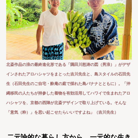
北斎作品の浪の最終進化形である「隅田川怒涛の図（男浪）」がデザ
インされたアロハシャツをまとった吉川先生と、島スタイルの石田先
生（石田先生のご自宅・酔庵の庭で採れた島バナナとともに）。「沖
縄移民の人たちが持参した着物を有効活用してハワイで生まれたアロ
ハシャツを、京都の西陣が北斎デザインで取り上げている。そんな
「意気（粋）」を思い起こせたらいいですよね」（吉川先生）
二元論的な暮らし方から、一元的な生き