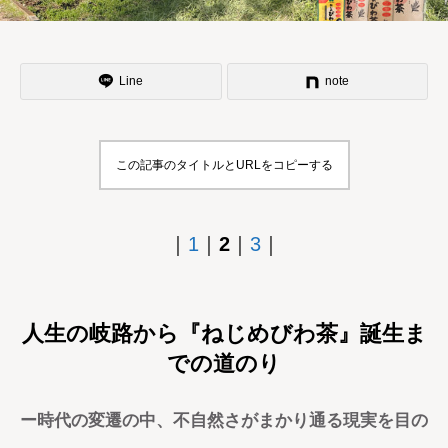
Line
note
この記事のタイトルとURLをコピーする
｜
1
｜
2
｜
3
｜
人生の岐路から『ねじめびわ茶』誕生ま
での道のり
ー時代の変遷の中、不自然さがまかり通る現実を目の