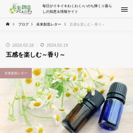
毎日がイキイキわくわく♪いのち輝く☆暮ら
しの知恵＆情報サイト
ブログ
未来創造レター
五感を楽しむ～香り～
2024.02.16
2024.02.19
五感を楽しむ～香り～
未来創造レター