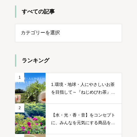
すべての記事
ての記事
ランキング
1
1.環境・地球・人にやさしいお茶
を目指して～『ねじめびわ茶』誕
生ストーリー～
2
【水・光・香・音】をコンセプト
に、みんなを元気にする商品をつ
くる～篠原康幸さん～