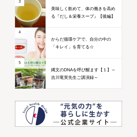
3
美味しく飲めて、体の働きを高め
る『だし＆栄養スープ』【後編】
4
からだ循環ケアで、自分の中の
「キレイ」を育てる☆
5
縄文のDNAを呼び醒ます【１】～
吉川竜実先生ご講演録～