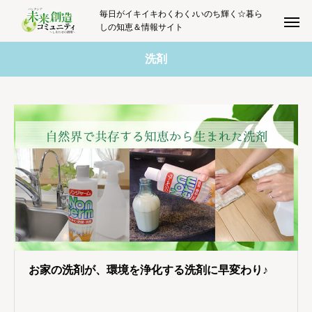
毎日がイキイキわくわく♪いのち輝く☆暮ら
しの知恵＆情報サイト
洗剤
お家の洗剤が、環境を浄化する洗剤に早変わり♪