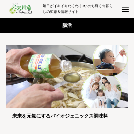
毎日がイキイキわくわく♪いのち輝く☆暮ら
しの知恵＆情報サイト
腸活
未来を元氣にするバイオジェニックス調味料